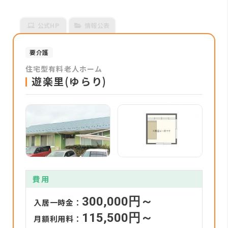
公式HP
情報公表
要介護
住宅型有料老人ホーム
遊楽里(ゆらり)
費用
300,000円～
入居一時金：
115,500円～
月額利用料：