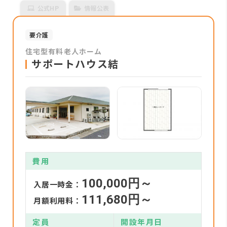
公式HP
情報公表
要介護
住宅型有料老人ホーム
サポートハウス結
費用
100,000円～
入居一時金：
111,680円～
月額利用料：
定員
開設年月日