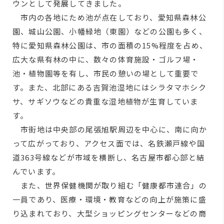
ウンとして発展してきました。
市内の各地にため池が点在しており、愛知県森林公
園、城山公園、小幡緑地（東園）などの公園も多く、
特に愛知県森林公園は、市の面積の15%程度を占め、
広大な県有林の中に、数々の体育施設・ゴルフ場・
池・植物園等を有し、市民の憩いの場として重要で
す。また、北部にある吉賀池湿地にはシラタマホシク
サ、サギソウなどの貴重な湿地植物が生育していま
す。
市街地は中央部の尾張旭駅周辺を中心に、南に向か
って広がっており、アクセス面では、名鉄瀬戸線や国
道363号線などが市域を横断し、名古屋市都心部と結
んでいます。
また、世界保健機関が取り組む「健康都市連合」の
一員であり、医療・環境・教育などの向上が施策に盛
り込まれており、大型ショッピングセンターなどの商