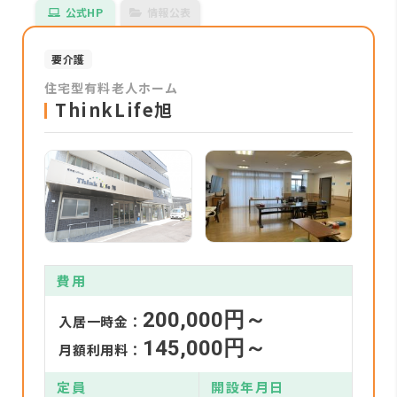
公式HP
情報公表
要介護
住宅型有料老人ホーム
ThinkLife旭
費用
200,000円～
入居一時金：
145,000円～
月額利用料：
定員
開設年月日