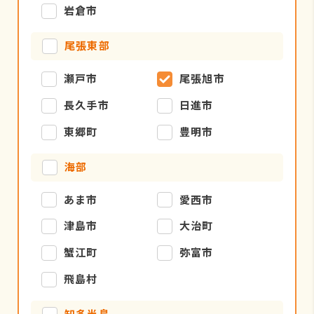
岩倉市
尾張東部
瀬戸市
尾張旭市
長久手市
日進市
東郷町
豊明市
海部
あま市
愛西市
津島市
大治町
蟹江町
弥富市
飛島村
知多半島