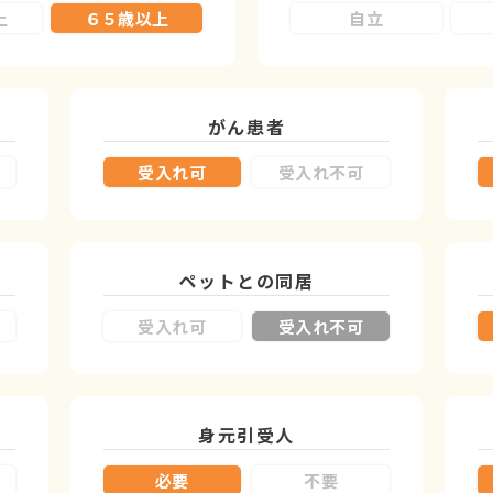
上
６５歳以上
自立
がん患者
受入れ可
受入れ不可
ペットとの同居
受入れ可
受入れ不可
身元引受人
必要
不要