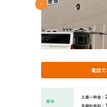
電話で
入居一時金：
費用
月額利用料：