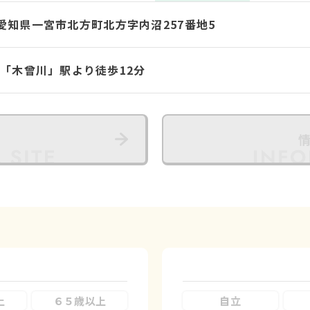
01 愛知県一宮市北方町北方字内沼257番地5
線「木曾川」駅より徒歩12分
上
６５歳以上
自立