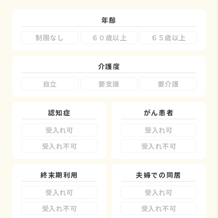
年齢
制限なし
６０歳以上
６５歳以上
介護度
自立
要支援
要介護
認知症
がん患者
受入れ可
受入れ可
受入れ不可
受入れ不可
終末期利用
夫婦での同居
受入れ可
受入れ可
受入れ不可
受入れ不可