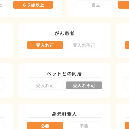
上
６５歳以上
自立
がん患者
受入れ可
受入れ不可
ペットとの同居
受入れ可
受入れ不可
身元引受人
必要
不要