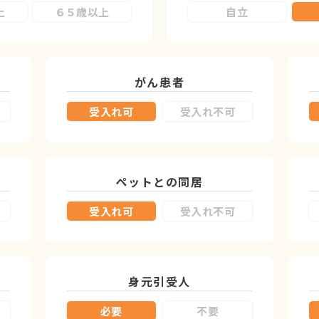
上
６５歳以上
自立
がん患者
受入れ可
受入れ不可
ペットとの同居
受入れ可
受入れ不可
身元引受人
必要
不要