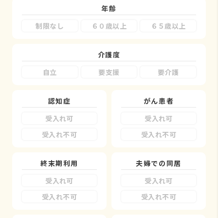
年齢
制限なし
６０歳以上
６５歳以上
介護度
自立
要支援
要介護
認知症
がん患者
受入れ可
受入れ可
受入れ不可
受入れ不可
終末期利用
夫婦での同居
受入れ可
受入れ可
受入れ不可
受入れ不可