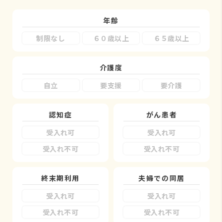
年齢
制限なし
６０歳以上
６５歳以上
介護度
自立
要支援
要介護
認知症
がん患者
受入れ可
受入れ可
受入れ不可
受入れ不可
終末期利用
夫婦での同居
受入れ可
受入れ可
受入れ不可
受入れ不可