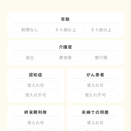
年齢
制限なし
６０歳以上
６５歳以上
介護度
自立
要支援
要介護
認知症
がん患者
受入れ可
受入れ可
受入れ不可
受入れ不可
終末期利用
夫婦での同居
受入れ可
受入れ可