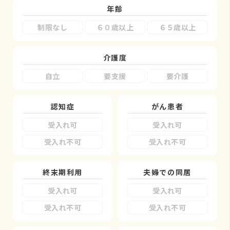
年齢
制限なし
６０歳以上
６５歳以上
介護度
自立
要支援
要介護
認知症
がん患者
受入れ可
受入れ可
受入れ不可
受入れ不可
終末期利用
夫婦での同居
受入れ可
受入れ可
受入れ不可
受入れ不可