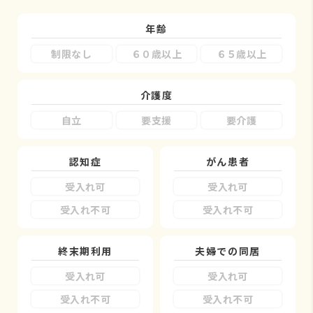
年齢
制限なし
６０歳以上
６５歳以上
介護度
自立
要支援
要介護
認知症
がん患者
受入れ可
受入れ可
受入れ不可
受入れ不可
終末期利用
夫婦での同居
受入れ可
受入れ可
受入れ不可
受入れ不可