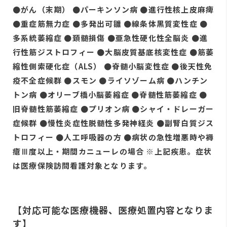
●がん（末期） ●パーキンソン病 ●進行性核上皮麻痺
●重症筋無力症 ●多発出可雛 ●線条体黒質変性症 ●
多系統萎縮症 ●頚髄損傷 ●亜急性硬化性全脳炎 ●進
行性筋ジストロフィー ●大脳皮質基底核変性症 ●筋萎
縮性側索硬化症（ALS） ●脊髄小脳変性症 ●後天性免
疫不全症候群 ●スモン ●ライソゾーム病 ●ハンチン
トン病 ●オリーブ橋小脳萎縮症 ●脊髄性筋萎縮症 ●
旧脊髄性筋萎縮症 ●プリオン病 ●シャイ・ドレーガー
症候群 ●慢性炎症性脱髄性多発神経炎 ●副腎白質ジス
トロフィー ●人工呼吸器の方 ●病状の急性増悪時や褥
瘡Ⅲ度以上・期間カニューレの場合 ※上記疾患。症状
は医療保険訪問看護対象となります。
【対応可能な医療機器、医療処置内容となりま
す】