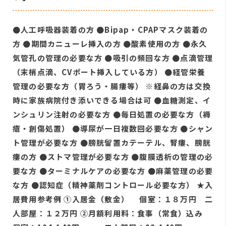
●人工呼吸器装着の方 ●Bipap・CPAPマスク装着の
方 ●期間カニューレ挿入の方 ●酸素使用の方 ●永久
気管孔の管理の必要な方 ●吸引の頻回な方 ●点滴管理
（末梢点滴、CVポート挿入している方） ●経管栄養
管理の必要な方（胃ろう・腸瘻等） ※経鼻の方は交換
時に家族病院付き添いできる場合は可 ●血糖測定、イ
ンシュリン注射の必要な方 ●毎日処置の必要な方（褥
瘡・創傷処置） ●導尿が一日複数回必要な方 ●シャン
ト管理が必要な方 ●膀胱留置カテーテル、腎瘻、膀胱
瘻の方 ●ストマ管理が必要な方 ●腹膜透析の管理の必
要な方 ●ターミナルケアの必要な方 ●麻薬管理の必要
な方 ●認知症（精神薬剤コントロール必要な方） ★入
居費用参考例 ①入居金（敷金） 個室：１８万円 二
人部屋：１２万円 ②月額利用料：食事（常食）込み