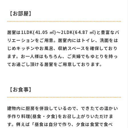
【お部屋】
居室は1LDK(41.05 ㎡)〜2LDK(64.87 ㎡)と豊富なバ
リエーションをご⽤意。居室内にはトイレ、洗⾯をは
じめキッチンやお⾵呂、収納スペースを確保しており
ます。お⼀⼈様はもちろん、ご夫婦でもゆとりを持っ
てお過ごし頂ける居室をご⽤意しております。
【お⾷事】
建物内に厨房を併設しているので、できたての温かい
⼿作り料理(昼⾷・⼣⾷)をお召し上がりいただけま
す。例えば「昼⾷は⾃分で作り、⼣⾷は⾷堂で⾷べ