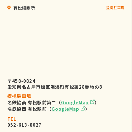
有松相談所
提携駐車場
〒458-0824
愛知県名古屋市緑区鳴海町有松裏28番地の8
提携駐車場
名鉄協商 有松駅前第二（
GoogleMap
）
名鉄協商 有松駅前（
GoogleMap
）
TEL
052-613-8027