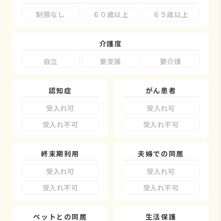
制限なし
６０歳以上
６５歳以上
介護度
自立
要支援
要介護
認知症
がん患者
受入れ可
受入れ可
受入れ不可
受入れ不可
終末期利用
夫婦での同居
受入れ可
受入れ可
受入れ不可
受入れ不可
ペットとの同居
生活保護