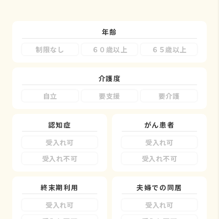
年齢
制限なし
６０歳以上
６５歳以上
介護度
自立
要支援
要介護
認知症
がん患者
受入れ可
受入れ可
受入れ不可
受入れ不可
終末期利用
夫婦での同居
受入れ可
受入れ可