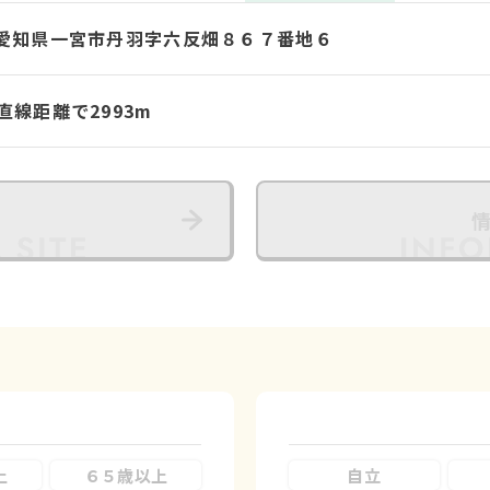
83 愛知県一宮市丹羽字六反畑８６７番地６
直線距離で2993m
上
６５歳以上
自立