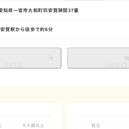
34 愛知県一宮市大和町苅安賀狭間37番
苅安賀駅から徒歩で約6分
上
６５歳以上
自立