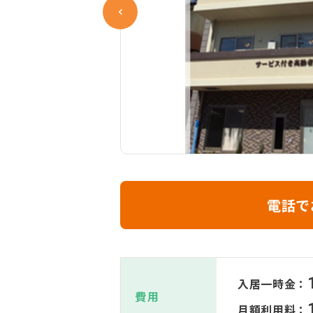
電話で
入居一時金：
費用
月額利用料：