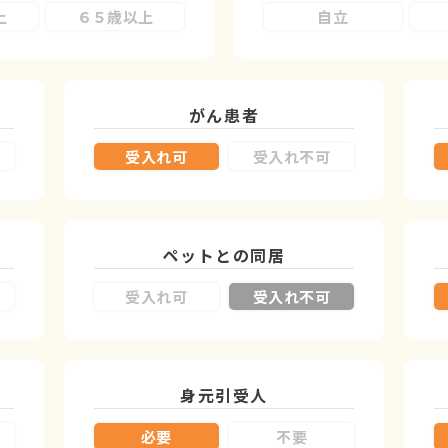
上
６５歳以上
自立
がん患者
受入れ可
受入れ不可
ペットとの同居
受入れ可
受入れ不可
身元引受人
必要
不要