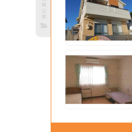
報
公
表