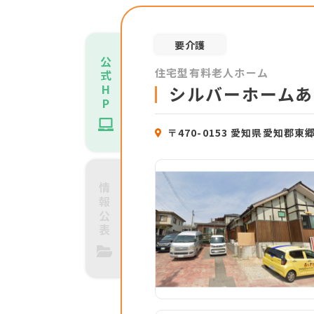
要介護
公
住宅型有料老人ホーム
式
H
シルバーホームあ
P
〒470-0153 愛知県愛知郡
情
報
公
表