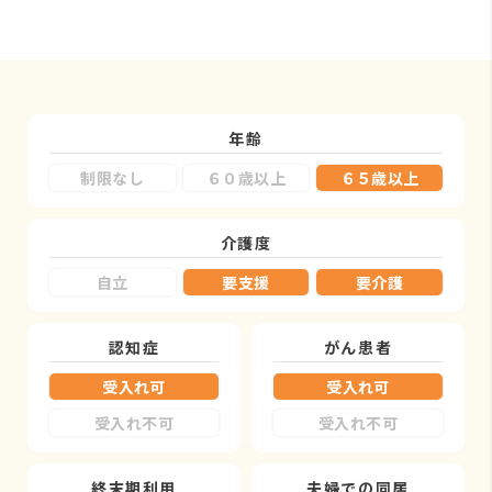
年齢
制限なし
６０歳以上
６５歳以上
介護度
自立
要支援
要介護
認知症
がん患者
受入れ可
受入れ可
受入れ不可
受入れ不可
終末期利用
夫婦での同居