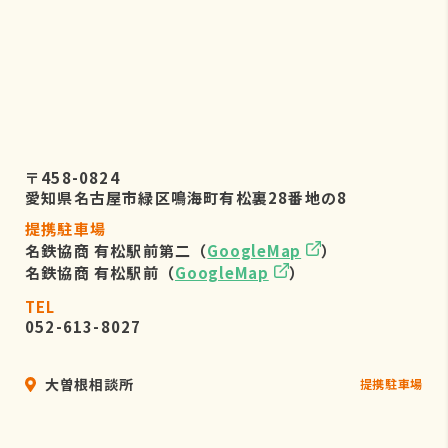
〒458-0824
愛知県名古屋市緑区鳴海町有松裏28番地の8
提携駐車場
名鉄協商 有松駅前第二（
GoogleMap
）
名鉄協商 有松駅前（
GoogleMap
）
TEL
052-613-8027
大曽根相談所
提携駐車場