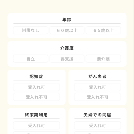
年齢
制限なし
６０歳以上
６５歳以上
介護度
自立
要支援
要介護
認知症
がん患者
受入れ可
受入れ可
受入れ不可
受入れ不可
終末期利用
夫婦での同居
受入れ可
受入れ可