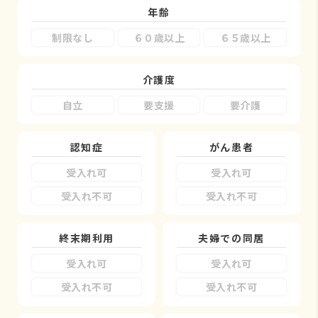
年齢
制限なし
６０歳以上
６５歳以上
介護度
自立
要支援
要介護
認知症
がん患者
受入れ可
受入れ可
受入れ不可
受入れ不可
終末期利用
夫婦での同居
受入れ可
受入れ可
受入れ不可
受入れ不可