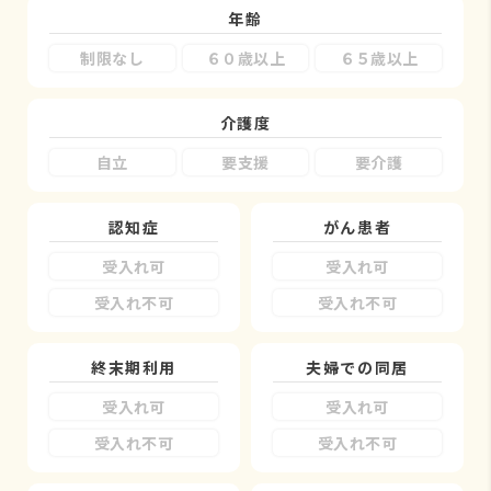
年齢
制限なし
６０歳以上
６５歳以上
介護度
自立
要支援
要介護
認知症
がん患者
受入れ可
受入れ可
受入れ不可
受入れ不可
終末期利用
夫婦での同居
受入れ可
受入れ可
受入れ不可
受入れ不可