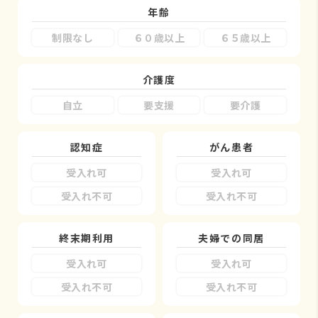
年齢
制限なし
６０歳以上
６５歳以上
介護度
自立
要支援
要介護
認知症
がん患者
受入れ可
受入れ可
受入れ不可
受入れ不可
終末期利用
夫婦での同居
受入れ可
受入れ可
受入れ不可
受入れ不可