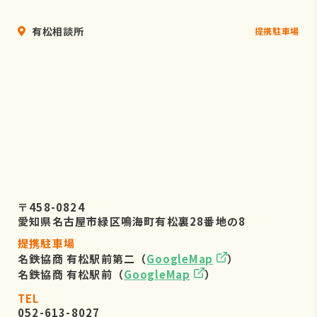
有松相談所
提携駐車場
〒458-0824
愛知県名古屋市緑区鳴海町有松裏28番地の8
提携駐車場
名鉄協商 有松駅前第二（
GoogleMap
）
名鉄協商 有松駅前（
GoogleMap
）
TEL
052-613-8027