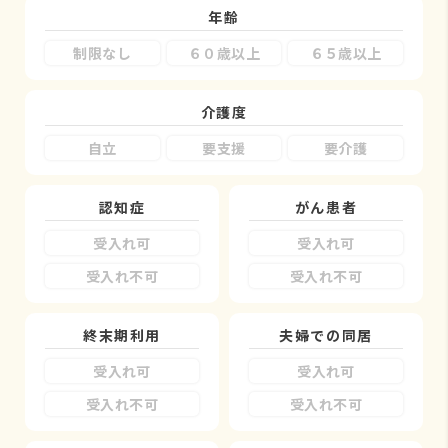
年齢
制限なし
６０歳以上
６５歳以上
介護度
自立
要支援
要介護
認知症
がん患者
受入れ可
受入れ可
受入れ不可
受入れ不可
終末期利用
夫婦での同居
受入れ可
受入れ可
受入れ不可
受入れ不可