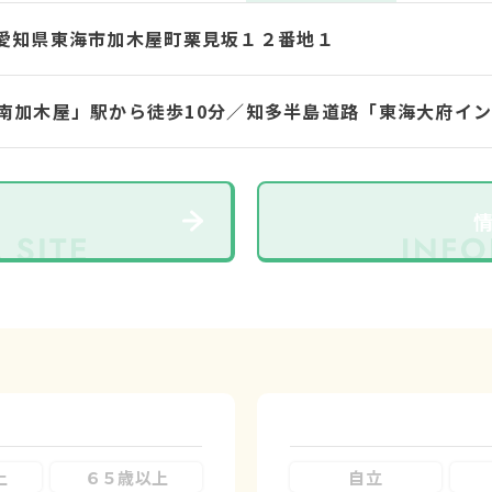
32 愛知県東海市加木屋町栗見坂１２番地１
南加木屋」駅から徒歩10分／知多半島道路「東海大府イン
上
６５歳以上
自立