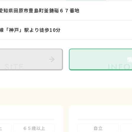
17 愛知県田原市豊島町釜鋳硲６７番地
線「神戸」駅より徒歩10分
上
６５歳以上
自立