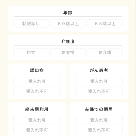
年齢
制限なし
６０歳以上
６５歳以上
介護度
自立
要支援
要介護
認知症
がん患者
受入れ可
受入れ可
受入れ不可
受入れ不可
終末期利用
夫婦での同居
受入れ可
受入れ可
受入れ不可
受入れ不可