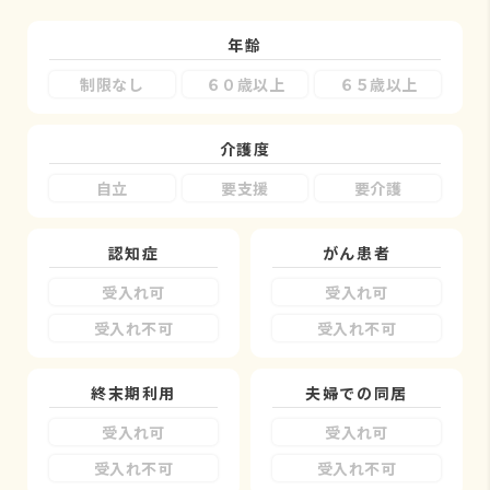
年齢
制限なし
６０歳以上
６５歳以上
介護度
自立
要支援
要介護
認知症
がん患者
受入れ可
受入れ可
受入れ不可
受入れ不可
終末期利用
夫婦での同居
受入れ可
受入れ可
受入れ不可
受入れ不可