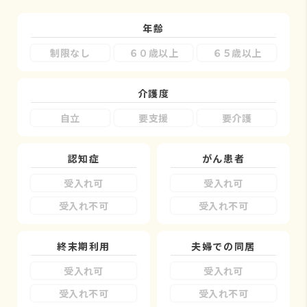
年齢
制限なし
６０歳以上
６５歳以上
介護度
自立
要支援
要介護
認知症
がん患者
受入れ可
受入れ可
受入れ不可
受入れ不可
終末期利用
夫婦での同居
受入れ可
受入れ可
受入れ不可
受入れ不可