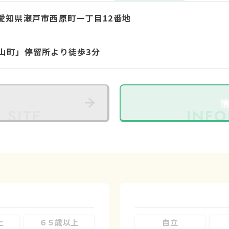
72 愛知県瀬戸市西原町一丁目12番地
山町」停留所より徒歩3分
上
６５歳以上
自立