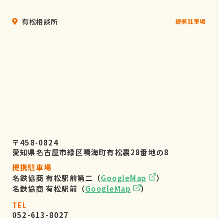
有松相談所
提携駐車場
〒458-0824
愛知県名古屋市緑区鳴海町有松裏28番地の8
提携駐車場
名鉄協商 有松駅前第二（
GoogleMap
）
名鉄協商 有松駅前（
GoogleMap
）
TEL
052-613-8027