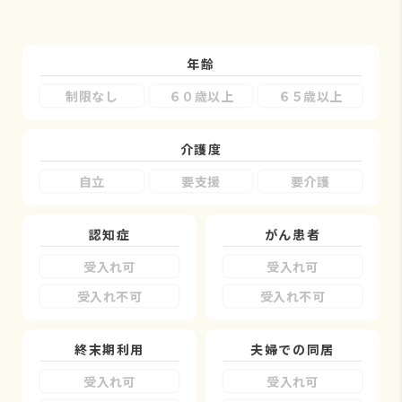
年齢
制限なし
６０歳以上
６５歳以上
介護度
自立
要支援
要介護
認知症
がん患者
受入れ可
受入れ可
受入れ不可
受入れ不可
終末期利用
夫婦での同居
受入れ可
受入れ可