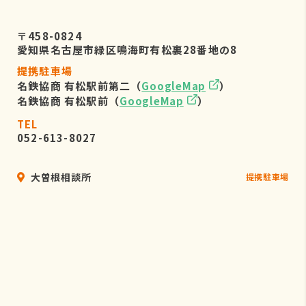
〒458-0824
愛知県名古屋市緑区鳴海町有松裏28番地の8
提携駐車場
名鉄協商 有松駅前第二（
GoogleMap
）
名鉄協商 有松駅前（
GoogleMap
）
TEL
052-613-8027
大曽根相談所
提携駐車場