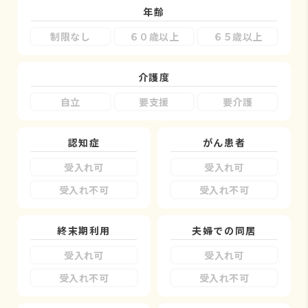
年齢
制限なし
６０歳以上
６５歳以上
介護度
自立
要支援
要介護
認知症
がん患者
受入れ可
受入れ可
受入れ不可
受入れ不可
終末期利用
夫婦での同居
受入れ可
受入れ可
受入れ不可
受入れ不可