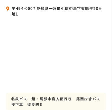
〒494-0007 愛知県一宮市小信中島字東鵯平28番
地1
名鉄バス 起・尾張中島方面行き 尾西庁舎バス
停下車 徒歩約8