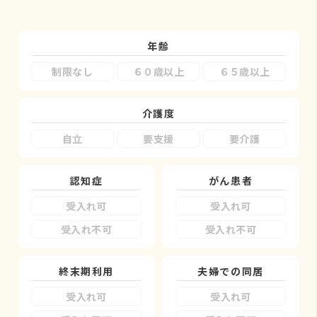
年齢
制限なし
６０歳以上
６５歳以上
介護度
自立
要支援
要介護
認知症
がん患者
受入れ可
受入れ可
受入れ不可
受入れ不可
終末期利用
夫婦での同居
受入れ可
受入れ可