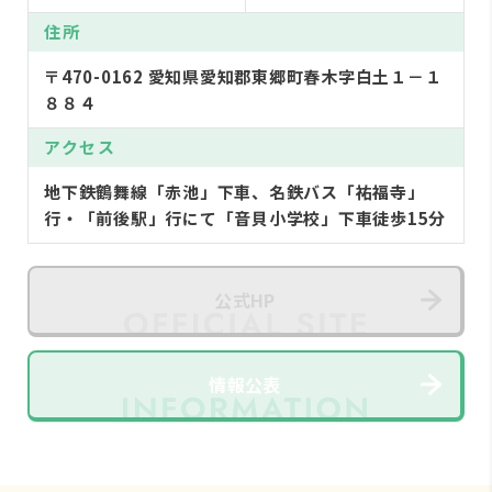
住所
〒470-0162 愛知県愛知郡東郷町春木字白土１－１
８８４
アクセス
地下鉄鶴舞線「赤池」下車、名鉄バス「祐福寺」
行・「前後駅」行にて「音貝小学校」下車徒歩15分
公式HP
情報公表