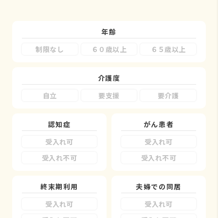
年齢
制限なし
６０歳以上
６５歳以上
介護度
自立
要支援
要介護
認知症
がん患者
受入れ可
受入れ可
受入れ不可
受入れ不可
終末期利用
夫婦での同居
受入れ可
受入れ可