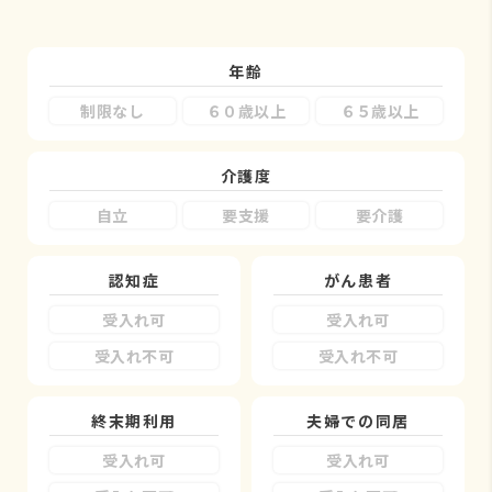
年齢
制限なし
６０歳以上
６５歳以上
介護度
自立
要支援
要介護
認知症
がん患者
受入れ可
受入れ可
受入れ不可
受入れ不可
終末期利用
夫婦での同居
受入れ可
受入れ可