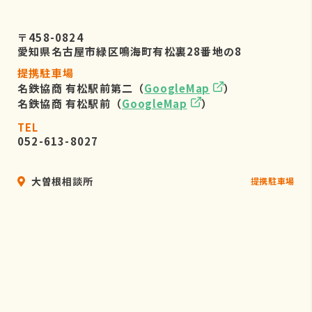
〒458-0824
愛知県名古屋市緑区鳴海町有松裏28番地の8
提携駐車場
名鉄協商 有松駅前第二（
GoogleMap
）
名鉄協商 有松駅前（
GoogleMap
）
TEL
052-613-8027
大曽根相談所
提携駐車場