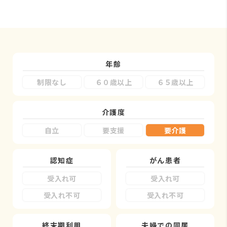
年齢
制限なし
６０歳以上
６５歳以上
介護度
自立
要支援
要介護
認知症
がん患者
受入れ可
受入れ可
受入れ不可
受入れ不可
終末期利用
夫婦での同居