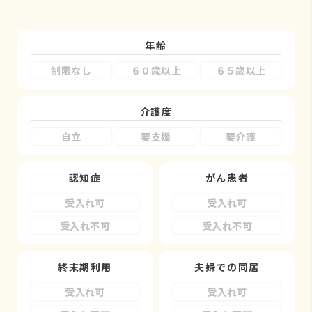
年齢
制限なし
６０歳以上
６５歳以上
介護度
自立
要支援
要介護
認知症
がん患者
受入れ可
受入れ可
受入れ不可
受入れ不可
終末期利用
夫婦での同居
受入れ可
受入れ可