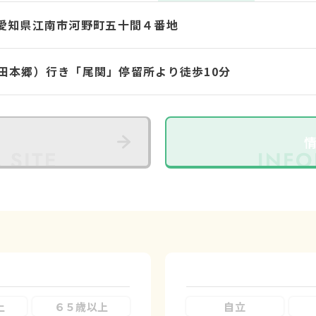
63 愛知県江南市河野町五十間４番地
田本郷）行き「尾関」停留所より徒歩10分
上
６５歳以上
自立