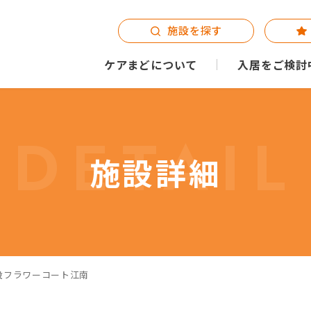
施設を探す
ケアまどについて
入居をご検討
DETAIL
施設詳細
設フラワーコート江南