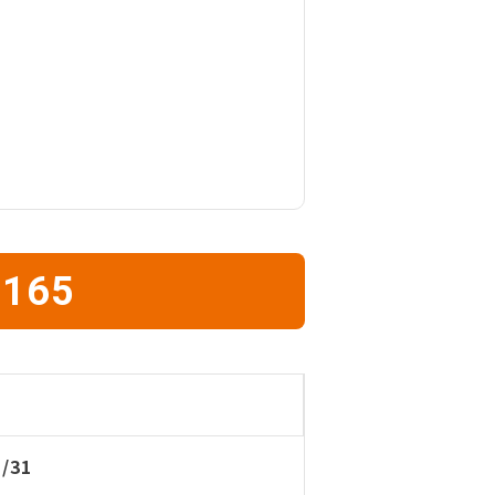
1165
5/31