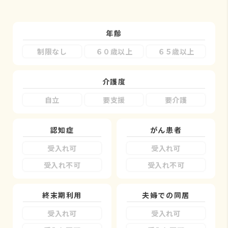
年齢
制限なし
６０歳以上
６５歳以上
介護度
自立
要支援
要介護
認知症
がん患者
受入れ可
受入れ可
受入れ不可
受入れ不可
終末期利用
夫婦での同居
受入れ可
受入れ可