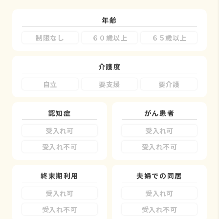
年齢
制限なし
６０歳以上
６５歳以上
介護度
自立
要支援
要介護
認知症
がん患者
受入れ可
受入れ可
受入れ不可
受入れ不可
終末期利用
夫婦での同居
受入れ可
受入れ可
受入れ不可
受入れ不可