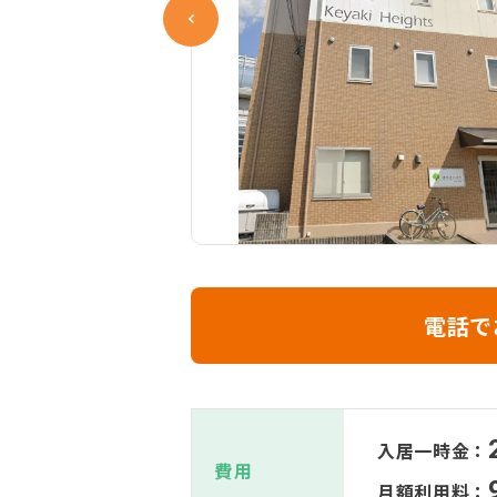
電話で
入居一時金：
費用
月額利用料：