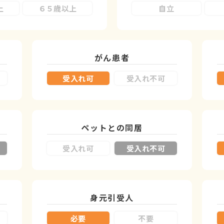
上
６５歳以上
自立
がん患者
受入れ可
受入れ不可
ペットとの同居
受入れ可
受入れ不可
身元引受人
必要
不要