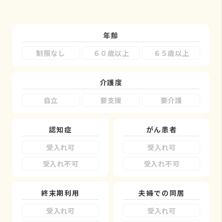
年齢
制限なし
６０歳以上
６５歳以上
介護度
自立
要支援
要介護
認知症
がん患者
受入れ可
受入れ可
受入れ不可
受入れ不可
終末期利用
夫婦での同居
受入れ可
受入れ可