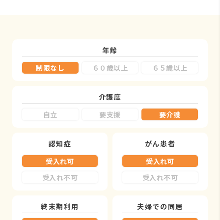
年齢
制限なし
６０歳以上
６５歳以上
介護度
自立
要支援
要介護
認知症
がん患者
受入れ可
受入れ可
受入れ不可
受入れ不可
終末期利用
夫婦での同居