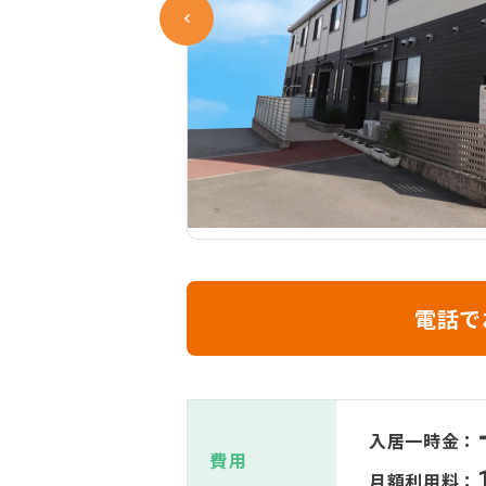
電話で
入居一時金：
費用
月額利用料：