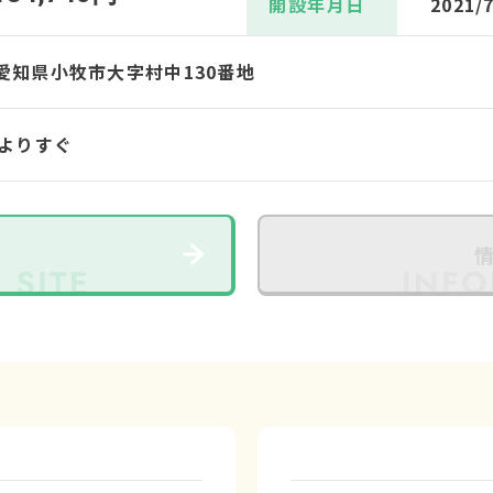
開設年月日
2021/
82 愛知県小牧市大字村中130番地
」よりすぐ