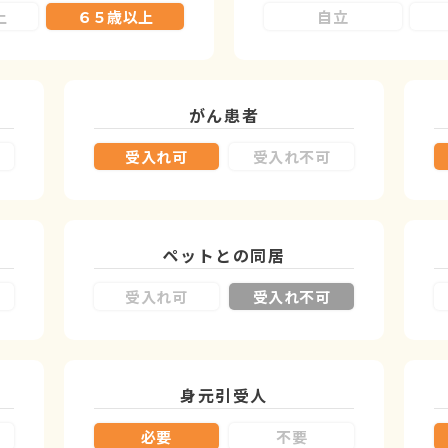
上
６５歳以上
自立
がん患者
受入れ可
受入れ不可
ペットとの同居
受入れ可
受入れ不可
身元引受人
必要
不要