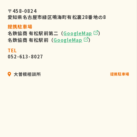
〒458-0824
愛知県名古屋市緑区鳴海町有松裏28番地の8
提携駐車場
名鉄協商 有松駅前第二（
GoogleMap
）
名鉄協商 有松駅前（
GoogleMap
）
TEL
052-613-8027
大曽根相談所
提携駐車場