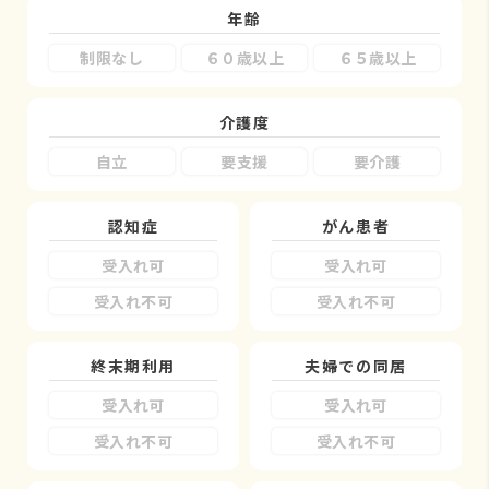
年齢
制限なし
６０歳以上
６５歳以上
介護度
自立
要支援
要介護
認知症
がん患者
受入れ可
受入れ可
受入れ不可
受入れ不可
終末期利用
夫婦での同居
受入れ可
受入れ可
受入れ不可
受入れ不可