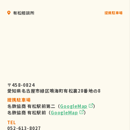
有松相談所
提携駐車場
〒458-0824
愛知県名古屋市緑区鳴海町有松裏28番地の8
提携駐車場
名鉄協商 有松駅前第二（
GoogleMap
）
名鉄協商 有松駅前（
GoogleMap
）
TEL
052-613-8027