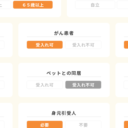
上
６５歳以上
自立
がん患者
受入れ可
受入れ不可
ペットとの同居
受入れ可
受入れ不可
身元引受人
必要
不要