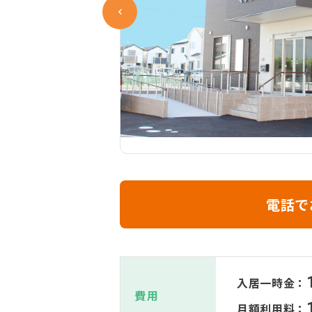
電話で
入居一時金：
費用
月額利用料：